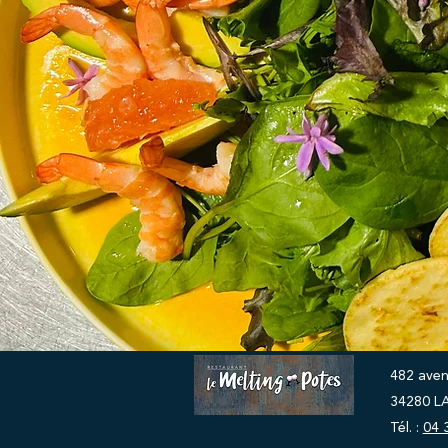
482 aven
34280 
Tél. :
04 