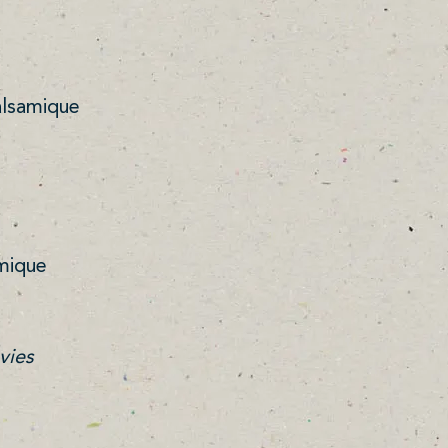
alsamique
amique
vies