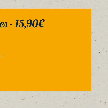
s - 15,90€
 !