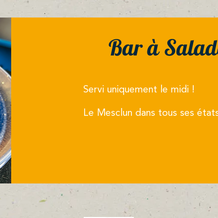
Bar à Salade
Servi uniquement le midi !
Le Mesclun dans tous ses états