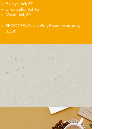
Baileys, 6cl, 8€
Limoncello, 6cl, 8€
Myrte, 6cl, 8€
SHOOTER (Calva, Get, Rhum arrangé...),
3,50€