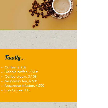
Finally...​
Coffee, 2,90€
Dobble coffee, 3,90€
Coffee cream, 3,10€
Nespresso tea, 4,50€
Nespresso Infusion, 4,50€
Irish Coffee, 11€