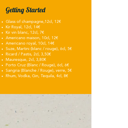
Getting Started​
Glass of champagne,​12cl, 12€​
Kir Royal, 12cl, 14€
Kir vin blanc, 12cl, 7€
Americano maison, 10cl, 12€
Americano royal, 10cl, 14€
Suze, Martini (blanc / rouge), 6cl, 5€
Ricard / Pastis, 2cl, 3,50€
Mauresque, 2cl, 3,80€
Porto Cruz (Blanc / Rouge), 6cl, 6€
Sangria (Blanche / Rouge), verre, 5€
Rhum, Vodka, Gin, Tequila, 4cl, 8€