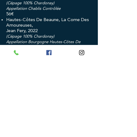
(Cépage 100% Chardonay)
Appellation Chablis Contrôlée
56€
Hautes-Côtes De Beaune, La Come Des
Amoureuses,
Jean Fery, 2022
(Cépage 100% Chardonay)
Appellation Bourgogne Hautes-Côtes De
Beaune Contrôlée
60€
Loire
Sancerre, La Poussie, Domaine De La
Poussie, 2022,
(Cépage 100% Sauvignon)
Appellation Sancerre Contrôlée
42€