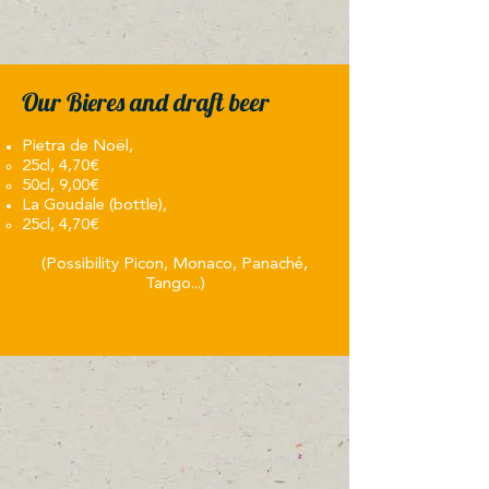
Our Bi
res and draft beer
e
Pietra de Noël,
25cl, 4,70€​
50cl, 9,00€
La Goudale (bottle),
25cl, 4,70€
(Possibility Picon, Monaco, Panaché,
Tango...)