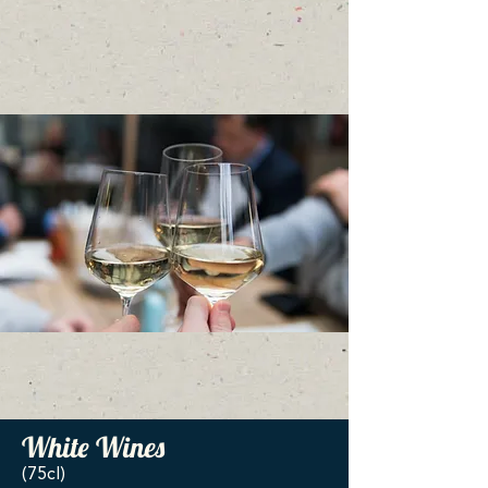
White Wines
(75cl)​