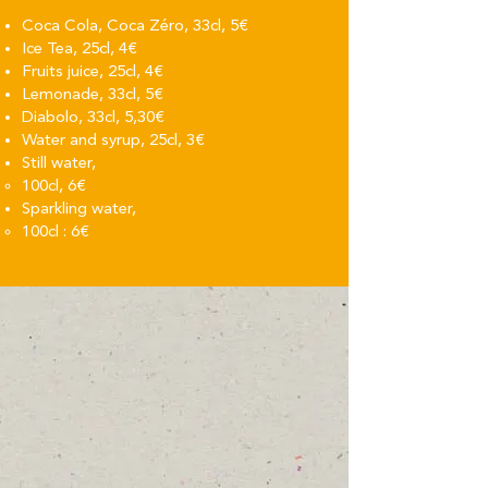
Coca Cola, Coca Zéro, 33cl, 5€
Ice Tea, 25cl, 4€
Fruits juice, 25cl, 4€
Lemonade, 33cl, 5€
Diabolo, 33cl, 5,30€
Water and syrup, 25cl, 3€
Still water,
100cl, 6€
Sparkling water,
100cl : 6€